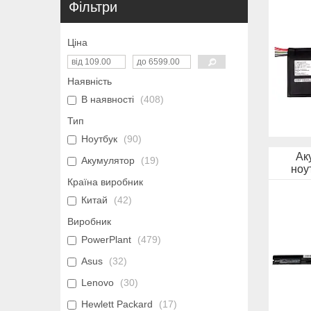
Фільтри
Ціна
Наявність
В наявності
408
Тип
Ноутбук
90
Ак
Акумулятор
19
ноу
Країна виробник
Китай
42
Виробник
PowerPlant
479
Asus
32
Lenovo
30
Hewlett Packard
17