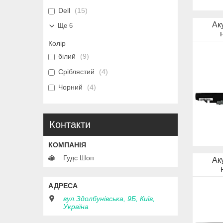
Dell
15
Ак
Ще 6
Колір
білий
9
Сріблястий
4
Чорний
4
Контакти
Гудс Шоп
Ак
вул.Здолбунівська, 9Б, Київ,
Україна