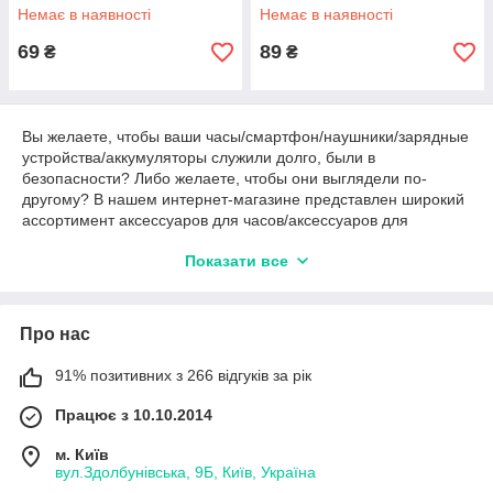
Немає в наявності
Немає в наявності
69
89
₴
₴
Вы желаете, чтобы ваши часы/смартфон/наушники/зарядные
устройства/аккумуляторы служили долго, были в
безопасности? Либо желаете, чтобы они выглядели по-
другому? В нашем интернет-магазине представлен широкий
ассортимент аксессуаров для часов/аксессуаров для
смартфонов/чехлов для наушников/зарядных устройства/
Показати все
аккумуляторов крон. Здесь вы найдете всё, что необходимо -
разнообразные чехлы, аксессуары для часов и смартфонов,
зарядные устройства и многое другое. Все представленные в
каталоге товары не только обеспечат надежную защиту
Про нас
вашего смартфона/наушников/часов, но и добавят вашему
устройству множество ярких красок. Пробуйте
91% позитивних з 266 відгуків за рік
экспериментировать и купить несколько аксессуаров,
которые сможете менять в зависимости от настроения и
Працює з 10.10.2014
вашего стиля.
м. Київ
Наши аксессуары к часам/аксессуары для смартфонов/
вул.Здолбунівська, 9Б, Київ, Україна
чехлы для наушников/зарядные устройства/аккумуляторы