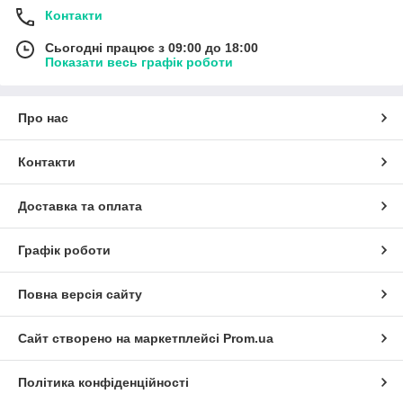
кроны - не только защитят ваше устройство, но и дополнят
Контакти
его внешний вид. Даже самые маленькие трещины, на
которые многие люди сначала не обращают внимания, со
Сьогодні працює з 09:00 до 18:00
временем могут увеличиться в размерах, испортив внешний
Показати весь графік роботи
вид и внешний вид вашего устройства. Продукция нашего
интернет-магазина высоко ценится во всем мире не только
за привлекательный дизайн или современные решения, но и
Про нас
за адекватную цену. Испытайте все возможности, которые
могут предложить аксессуары к часам/аксессуары для
смартфонов/чехлы для наушников/зарядные устройства/
Контакти
аккумуляторы кроны, выбрав нашу продукцию.
Доставка та оплата
Графік роботи
Повна версія сайту
Сайт створено на маркетплейсі
Prom.ua
Політика конфіденційності