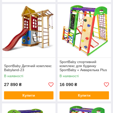
SportBaby спортивний
SportBaby Дитячий комплекс
комплекс для будинку
Babyland-23
SportBaby « Акварелька Plus
1-4»
В наявності
В наявності
27 890
16 090
₴
₴
Купити
Купити