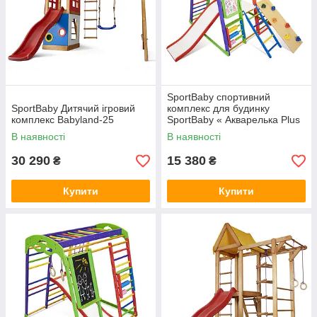
SportBaby спортивний
SportBaby Дитячий ігровий
комплекс для будинку
комплекс Babyland-25
SportBaby « Акварелька Plus
5»
В наявності
В наявності
30 290
15 380
₴
₴
Купити
Купити