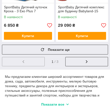
SportBaby Дитячий куточок
SportBaby Дитячий комплекс
Кроха - 3 Еко Plus 7
для будинку Babyland-15
В наявності
В наявності
6 850
29 090
₴
₴
Купити
Купити
Показати ще
1
/ 3
Мы предлагаем клиентам широкий ассортимент товаров для
дома, сада, автомобиля, инструменты, мелкую бытовую
технику, предметы декора для интерьеров и экстерьеров,
стильные аксессуары, полезные приспособления для
путешествий и занятий спортом, наборы для творчества и
рукоделия, зоотовары. Наслаждайтесь комфортной жизнью с
Показати все
современными технологиями. Приятные цены и гибкая
система оплаты за товары помогут воплотить в жизнь