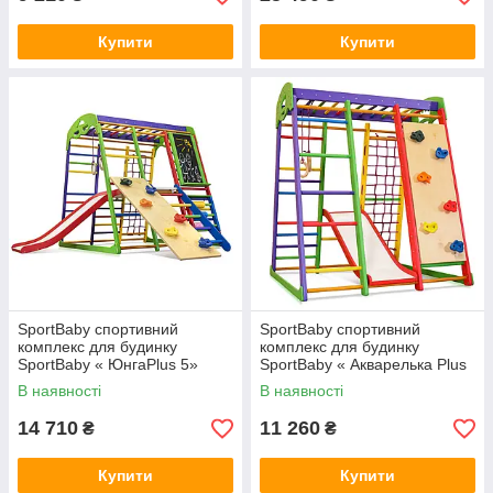
Купити
Купити
SportBaby спортивний
SportBaby спортивний
комплекс для будинку
комплекс для будинку
SportBaby « ЮнгаPlus 5»
SportBaby « Акварелька Plus
6»
В наявності
В наявності
14 710
11 260
₴
₴
Купити
Купити