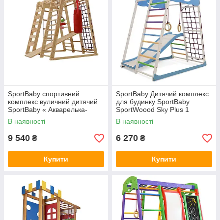
SportBaby спортивний
SportBaby Дитячий комплекс
комплекс вуличний дитячий
для будинку SportBaby
SportBaby « Акварелька-
SportWoood Sky Plus 1
outdoor»
В наявності
В наявності
9 540
6 270
₴
₴
Купити
Купити