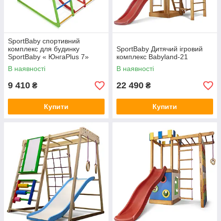
SportBaby спортивний
комплекс для будинку
SportBaby Дитячий ігровий
SportBaby « ЮнгаPlus 7»
комплекс Babyland-21
В наявності
В наявності
9 410
22 490
₴
₴
Купити
Купити