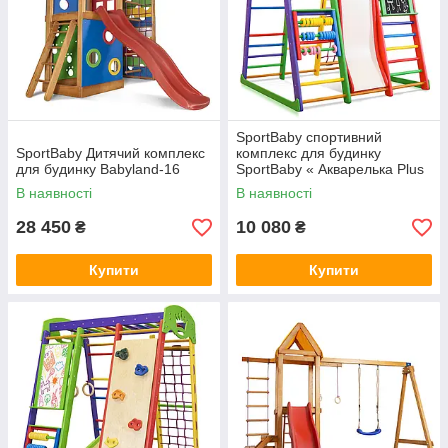
SportBaby спортивний
SportBaby Дитячий комплекс
комплекс для будинку
для будинку Babyland-16
SportBaby « Акварелька Plus
7»
В наявності
В наявності
28 450
10 080
₴
₴
Купити
Купити