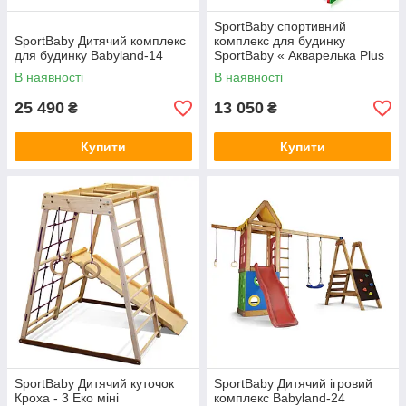
SportBaby спортивний
SportBaby Дитячий комплекс
комплекс для будинку
для будинку Babyland-14
SportBaby « Акварелька Plus
4»
В наявності
В наявності
25 490
13 050
₴
₴
Купити
Купити
SportBaby Дитячий куточок
SportBaby Дитячий ігровий
Кроха - 3 Еко міні
комплекс Babyland-24