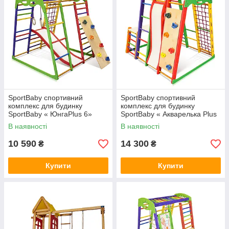
SportBaby спортивний
SportBaby спортивний
комплекс для будинку
комплекс для будинку
SportBaby « ЮнгаPlus 6»
SportBaby « Акварелька Plus
1-2»
В наявності
В наявності
10 590
14 300
₴
₴
Купити
Купити