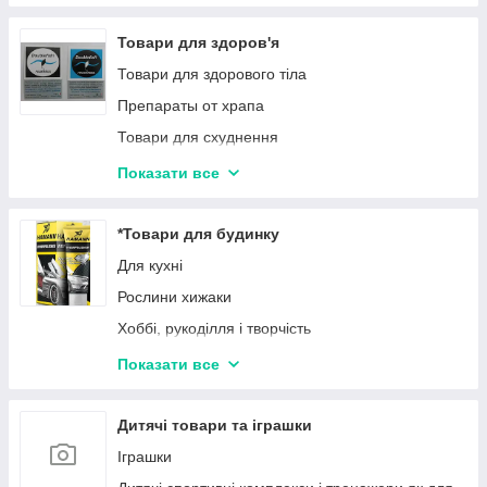
Товари для здоров'я
Товари для здорового тіла
Препараты от храпа
Товари для схуднення
Товари для нарощування м'язів
Показати все
Препарати від паразитів
Натуральні препарати для лікування суглобів і
*Товари для будинку
кісток
Для кухні
Товари для корекції фігури
Рослини хижаки
Товари від шкідливих звичок
Хоббі, рукоділля і творчість
Засоби для догляду за обличчям і тілом
Мебель
Показати все
Засоби для догляду за волоссям
Посуд
Годинник
Дитячі товари та іграшки
Декор для будинку
Іграшки
Каміни, печі, сауни