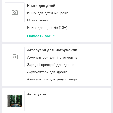
Книги для дітей
Книги для дітей 6-9 років
Розмальовки
Книги для підлітків (13+)
Книги для дітей 1-3 роки
Показати все
Книги в наборах
Навчальна та розвивальна дитяча література,
Аксесуари для інструментів
книги - зошити для занять з дітьми
Акумулятори для інструментів
Книги для дітей 9-12 років
Зарядні пристрої для дронів
Книги для дітей 3-6 років
Акумулятори для дронів
Акумулятори для радіостанцій
Аксесуари