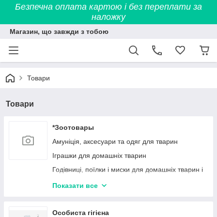
Безпечна оплата картою і без переплати за
наложку
Магазин, що завжди з тобою
Товари
Товари
*Зоотовары
Амуніція, аксесуари та одяг для тварин
Іграшки для домашніх тварин
Годівниці, поїлки і миски для домашніх тварин і
птахів
Показати все
Спальні місця для домашніх тварин
Вагони для гігієни тварин
Особиста гігієна