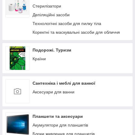
Товари для собак
Стерилізатори
Товари для котів
Депіляційні засоби
Туалети, наповнили і аксесуари
Технологічні засоби для пилку тіла
Інструменти для гримінга
Коректні та маскувальні засоби для обличчя
Подорожі. Туризм
Країни
Сантехніка і меблі для ванної
Аксесуари для ванни
Планшети та аксесуари
Акумулятори для планшетів
Блоки живлення для планшетів