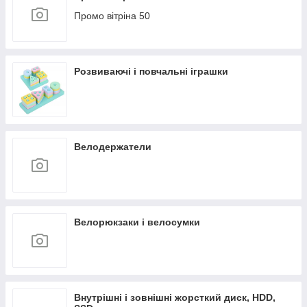
Промо вітріна 50
Розвиваючі і повчальні іграшки
Велодержатели
Велорюкзаки і велосумки
Внутрішні і зовнішні жорсткий диск, HDD,