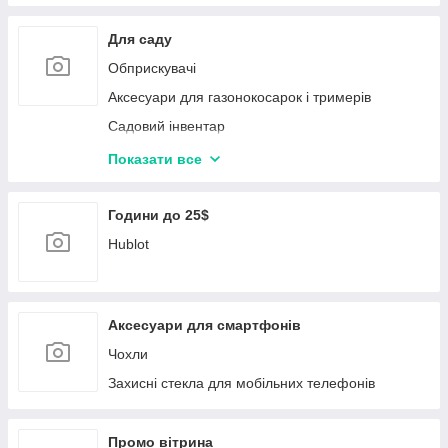
Графічні планшети, монітори
Акумулятори для радіокерованих моделей
Для саду
Блоки живлення для комп'ютерів
Обприскувачі
Мережеве обладнання Planet
Аксесуари для газонокосарок і тримерів
Bluetooth-адаптери
Садовий інвентар
Процесори
Приладдя для поливу
Показати все
Картрідери
Інструмент для малювання
Аксесуари для електроніки
Садова техніка
Години до 25$
Hublot
Аксесуари для смартфонів
Чохли
Захисні стекла для мобільних телефонів
Промо вітрина