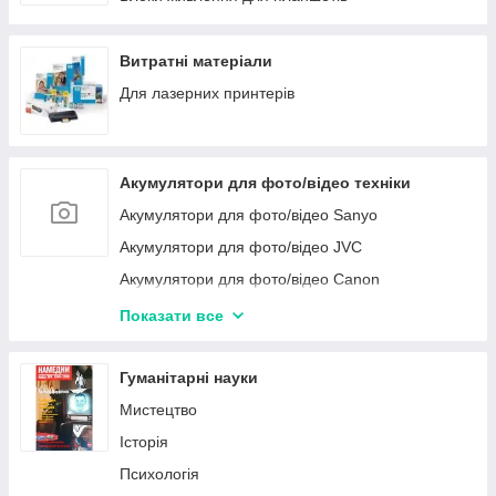
Витратні матеріали
Для лазерних принтерів
Акумулятори для фото/відео техніки
Акумулятори для фото/відео Sanyo
Акумулятори для фото/відео JVC
Акумулятори для фото/відео Canon
Акумулятори для фото/відео техніки Sony
Показати все
Акумулятори для фото/відео техніки Nikon
Акумулятори для фото/відео техніки Samsung
Гуманітарні науки
Акумулятори для фото/відео техніки Panasonic
Мистецтво
Історія
Психологія