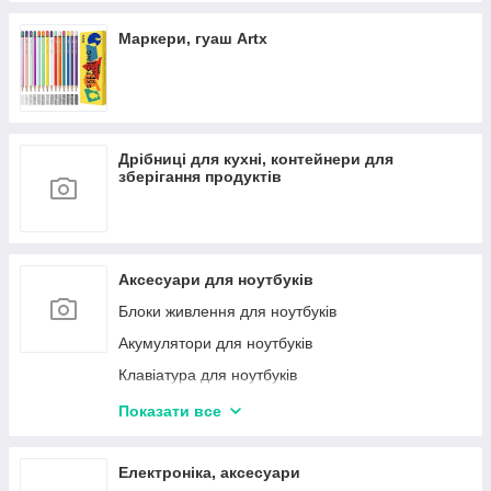
Маркери, гуаш Artx
Дрібниці для кухні, контейнери для
зберігання продуктів
Аксесуари для ноутбуків
Блоки живлення для ноутбуків
Акумулятори для ноутбуків
Клавіатура для ноутбуків
Матриці (екрани) для ноутбуків
Показати все
Термопаста ARCTIC
Кишені для жорстких дисків
Електроніка, аксесуари