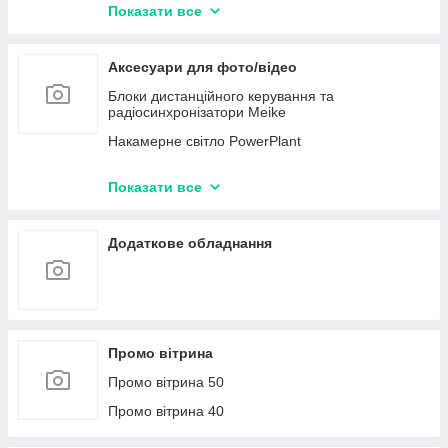
HDMI кабелі
Показати все
AUDIO кабелі
Відео кабелі
Аксесуари для фото/відео
Карти відеозахоплення
Блоки дистанційного керування та
радіосинхронізатори Meike
Накамерне світло PowerPlant
Об'єктиви Meike
Показати все
Ультрафіолетові фільтри UV PowerPlant
Поляризаційні фільтри CPL PowerPlant
Додаткове обладнання
Промо вітрина
Промо вітрина 50
Промо вітрина 40