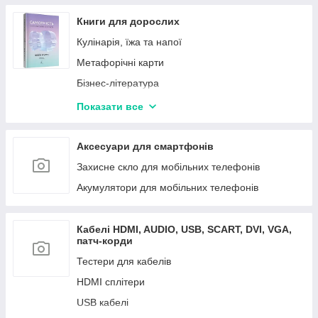
Книги для дорослих
Кулінарія, їжа та напої
Метафорічні карти
Бізнес-література
Нон-фікс
Показати все
Художня література
Саморозвитки, мотиваційна література, хобі
Аксесуари для смартфонів
Захисне скло для мобільних телефонів
Акумулятори для мобільних телефонів
Кабелі HDMI, AUDIO, USB, SCART, DVI, VGA,
патч-корди
Тестери для кабелів
HDMI сплітери
USB кабелі