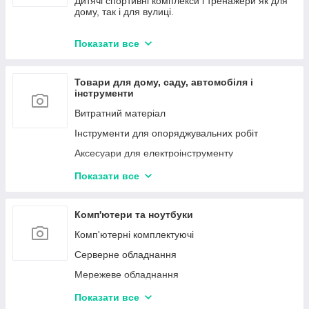
Дитячі спортивні комплекси і тренажери як для
дому, так і для вулиці.
Домашній текстіль
Аксесуари для дітей
Показати все
Розвиток та розваги
Дитячі меблі
Товари для дому, саду, автомобіля і
Для самих маленьких
інструменти
Прогулянки і активний відпочинок
Витратний матеріал
Коляски і автокрісла
Інструменти для опоряджувальних робіт
Маркери, фломастери
Аксесуари для електроінструменту
Дитячі залізниці, автотреки
Набори інструментів
Показати все
Дитяча кімната
Насіння люцерни
Товари для мам
Блоки живлення для LED стрічок
Комп'ютери та ноутбуки
Маринаторы побутові
Комп'ютерні комплектуючі
Соковижималки
Серверне обладнання
Диспенсери
Мережеве обладнання
Електричні грілки
Офісна техніка
Показати все