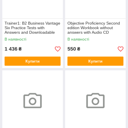
Trainer1: B2 Business Vantage
Objective Proficiency Second
Six Practice Tests with
edition Workbook without
Answers and Downloadable
answers with Audio CD
Resources
В наявності
В наявності
1 436
550
₴
₴
Купити
Купити