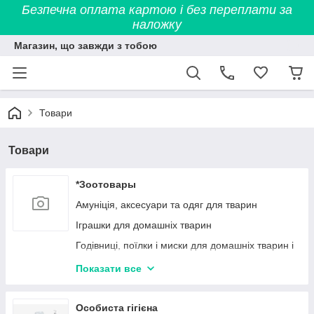
Безпечна оплата картою і без переплати за
наложку
Магазин, що завжди з тобою
Товари
Товари
*Зоотовары
Амуніція, аксесуари та одяг для тварин
Іграшки для домашніх тварин
Годівниці, поїлки і миски для домашніх тварин і
птахів
Показати все
Спальні місця для домашніх тварин
Вагони для гігієни тварин
Особиста гігієна