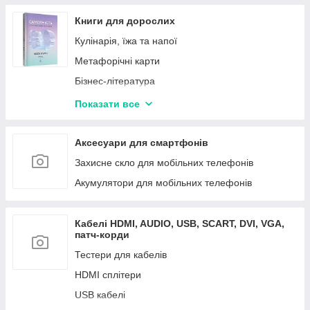
Книги для дорослих
Кулінарія, їжа та напої
Метафорічні карти
Бізнес-література
Нон-фікс
Показати все
Художня література
Саморозвитки, мотиваційна література, хобі
Аксесуари для смартфонів
Захисне скло для мобільних телефонів
Акумулятори для мобільних телефонів
Кабелі HDMI, AUDIO, USB, SCART, DVI, VGA,
патч-корди
Тестери для кабелів
HDMI сплітери
USB кабелі