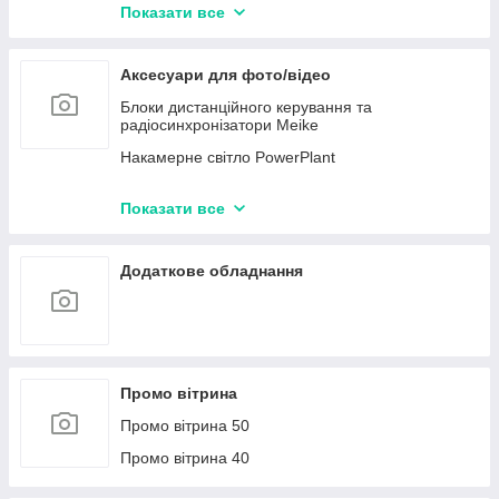
HDMI кабелі
Показати все
AUDIO кабелі
Відео кабелі
Аксесуари для фото/відео
Карти відеозахоплення
Блоки дистанційного керування та
радіосинхронізатори Meike
Накамерне світло PowerPlant
Об'єктиви Meike
Показати все
Ультрафіолетові фільтри UV PowerPlant
Поляризаційні фільтри CPL PowerPlant
Додаткове обладнання
Промо вітрина
Промо вітрина 50
Промо вітрина 40