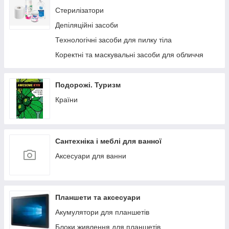
Товари для собак
Стерилізатори
Товари для котів
Депіляційні засоби
Туалети, наповнили і аксесуари
Технологічні засоби для пилку тіла
Інструменти для гримінга
Коректні та маскувальні засоби для обличчя
Подорожі. Туризм
Країни
Сантехніка і меблі для ванної
Аксесуари для ванни
Планшети та аксесуари
Акумулятори для планшетів
Блоки живлення для планшетів