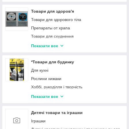
Товари для здоров'я
Товари для здорового тіла
Препараты от храпа
Товари для схуднення
Товари для нарощування м'язів
Показати все
Препарати від паразитів
Натуральні препарати для лікування суглобів і
*Товари для будинку
кісток
Для кухні
Товари для корекції фігури
Рослини хижаки
Товари від шкідливих звичок
Хоббі, рукоділля і творчість
Засоби для догляду за обличчям і тілом
Мебель
Показати все
Засоби для догляду за волоссям
Посуд
Годинник
Дитячі товари та іграшки
Декор для будинку
Іграшки
Каміни, печі, сауни