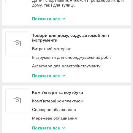
Дитячі спортивні комплекси і тренажери як для
дому, так і для вулиці.
Домашній текстіль
Аксесуари для дітей
Показати все
Розвиток та розваги
Дитячі меблі
Товари для дому, саду, автомобіля і
Для самих маленьких
інструменти
Прогулянки і активний відпочинок
Витратний матеріал
Коляски і автокрісла
Інструменти для опоряджувальних робіт
Маркери, фломастери
Аксесуари для електроінструменту
Дитячі залізниці, автотреки
Набори інструментів
Показати все
Дитяча кімната
Насіння люцерни
Товари для мам
Блоки живлення для LED стрічок
Комп'ютери та ноутбуки
Маринаторы побутові
Комп'ютерні комплектуючі
Соковижималки
Серверне обладнання
Диспенсери
Мережеве обладнання
Електричні грілки
Офісна техніка
Показати все