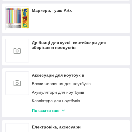
Маркери, гуаш Artx
Дрібниці для кухні, контейнери для
зберігання продуктів
Аксесуари для ноутбуків
Блоки живлення для ноутбуків
Акумулятори для ноутбуків
Клавіатура для ноутбуків
Матриці (екрани) для ноутбуків
Показати все
Термопаста ARCTIC
Кишені для жорстких дисків
Електроніка, аксесуари