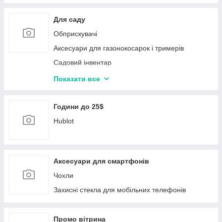
Графічні планшети, монітори
Акумулятори для радіокерованих моделей
Для саду
Блоки живлення для комп'ютерів
Обприскувачі
Мережеве обладнання Planet
Аксесуари для газонокосарок і тримерів
Bluetooth-адаптери
Садовий інвентар
Процесори
Приладдя для поливу
Показати все
Картрідери
Інструмент для малювання
Аксесуари для електроніки
Садова техніка
Години до 25$
Hublot
Аксесуари для смартфонів
Чохли
Захисні стекла для мобільних телефонів
Промо вітрина