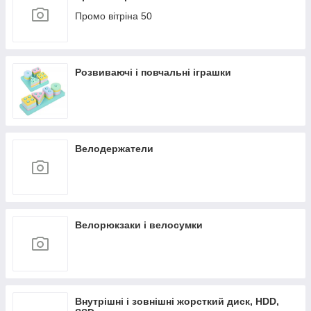
Промо вітріна 50
Розвиваючі і повчальні іграшки
Велодержатели
Велорюкзаки і велосумки
Внутрішні і зовнішні жорсткий диск, HDD,