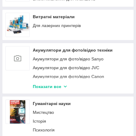
Витратні матеріали
Для лазерних принтерів
Акумулятори для фото/відео техніки
Акумулятори для фото/відео Sanyo
Акумулятори для фото/відео JVC
Акумулятори для фото/відео Canon
Акумулятори для фото/відео техніки Sony
Показати все
Акумулятори для фото/відео техніки Nikon
Акумулятори для фото/відео техніки Samsung
Гуманітарні науки
Акумулятори для фото/відео техніки Panasonic
Мистецтво
Історія
Психологія