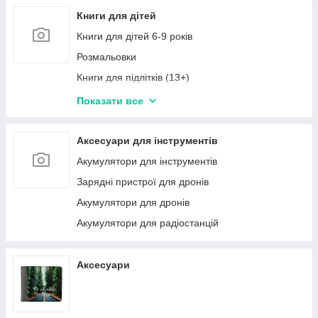
Книги для дітей
Книги для дітей 6-9 років
Розмальовки
Книги для підлітків (13+)
Книги для дітей 1-3 роки
Показати все
Книги в наборах
Навчальна та розвивальна дитяча література,
Аксесуари для інструментів
книги - зошити для занять з дітьми
Акумулятори для інструментів
Книги для дітей 9-12 років
Зарядні пристрої для дронів
Книги для дітей 3-6 років
Акумулятори для дронів
Акумулятори для радіостанцій
Аксесуари