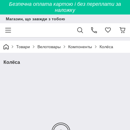
Безпечна оплата картою і без переплати за
наложку
Магазин, що завжди з тобою
Товари
Велотовары
Компоненты
Колёса
Колёса